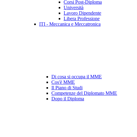
Corsi Post-Diploma
Università
Lavoro Dipendente
Libera Professione
ITI - Meccanica e Meccatronica
Di cosa si occupa il MME
Cos'è MME
Il Piano di Studi
Competenze del Diplomato MME
Dopo il Diploma