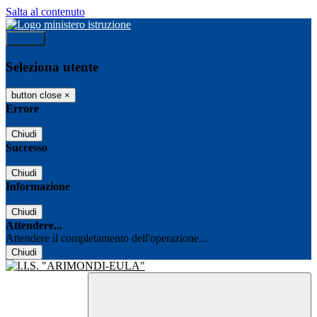
Salta al contenuto
Accedi
Seleziona utente
button close
×
Errore
Chiudi
Successo
Chiudi
Informazione
Chiudi
Attendere...
Attendere il completamento dell'operazione...
Chiudi