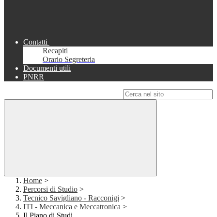
Contatti
Recapiti
Orario Segreteria
Documenti utili
PNRR
Campo di ricerca per le pagine del sito
Home
>
Percorsi di Studio
>
Tecnico Savigliano - Racconigi
>
ITI - Meccanica e Meccatronica
>
Il Piano di Studi