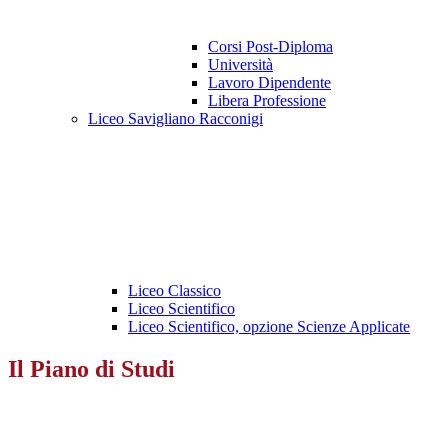
Corsi Post-Diploma
Università
Lavoro Dipendente
Libera Professione
Liceo Savigliano Racconigi
Liceo Classico
Liceo Scientifico
Liceo Scientifico, opzione Scienze Applicate
Il Piano di Studi