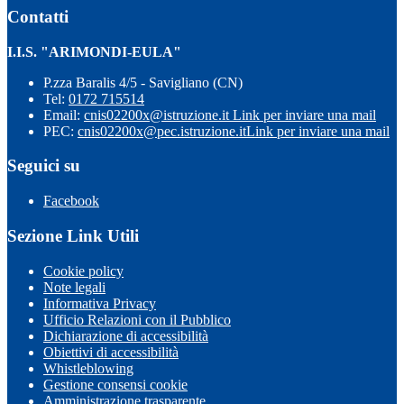
Contatti
I.I.S. "ARIMONDI-EULA"
P.zza Baralis 4/5 - Savigliano (CN)
Tel:
0172 715514
Email:
cnis02200x@istruzione.it
Link per inviare una mail
PEC:
cnis02200x@pec.istruzione.it
Link per inviare una mail
Seguici su
Facebook
Sezione Link Utili
Cookie policy
Note legali
Informativa Privacy
Ufficio Relazioni con il Pubblico
Dichiarazione di accessibilità
Obiettivi di accessibilità
Whistleblowing
Gestione consensi cookie
Amministrazione trasparente