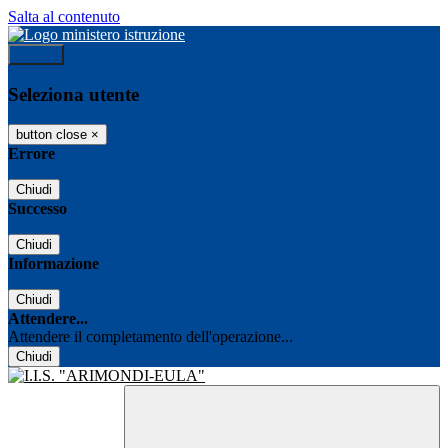
Salta al contenuto
Accedi
Seleziona utente
button close
×
Errore
Chiudi
Successo
Chiudi
Informazione
Chiudi
Attendere...
Attendere il completamento dell'operazione...
Chiudi