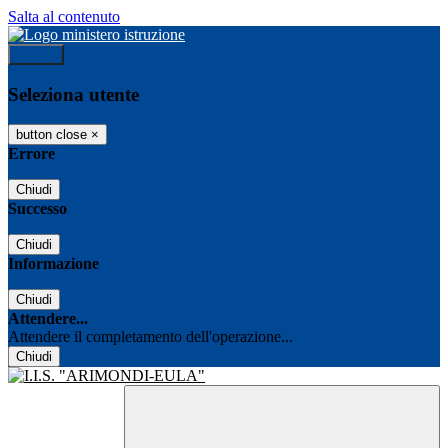
Salta al contenuto
Accedi
Seleziona utente
button close
×
Errore
Chiudi
Successo
Chiudi
Informazione
Chiudi
Attendere...
Attendere il completamento dell'operazione...
Chiudi