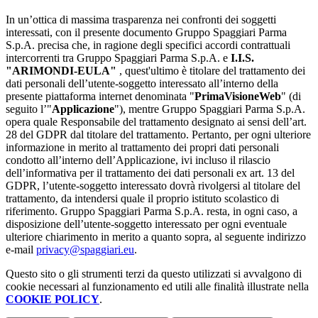
In un’ottica di massima trasparenza nei confronti dei soggetti
interessati, con il presente documento Gruppo Spaggiari Parma
S.p.A. precisa che, in ragione degli specifici accordi contrattuali
intercorrenti tra Gruppo Spaggiari Parma S.p.A. e
I.I.S.
"ARIMONDI-EULA"
, quest'ultimo è titolare del trattamento dei
dati personali dell’utente-soggetto interessato all’interno della
presente piattaforma internet denominata "
PrimaVisioneWeb
" (di
seguito l’"
Applicazione
"), mentre Gruppo Spaggiari Parma S.p.A.
opera quale Responsabile del trattamento designato ai sensi dell’art.
28 del GDPR dal titolare del trattamento. Pertanto, per ogni ulteriore
informazione in merito al trattamento dei propri dati personali
condotto all’interno dell’Applicazione, ivi incluso il rilascio
dell’informativa per il trattamento dei dati personali ex art. 13 del
GDPR, l’utente-soggetto interessato dovrà rivolgersi al titolare del
trattamento, da intendersi quale il proprio istituto scolastico di
riferimento. Gruppo Spaggiari Parma S.p.A. resta, in ogni caso, a
disposizione dell’utente-soggetto interessato per ogni eventuale
ulteriore chiarimento in merito a quanto sopra, al seguente indirizzo
e-mail
privacy@spaggiari.eu
.
Questo sito o gli strumenti terzi da questo utilizzati si avvalgono di
cookie necessari al funzionamento ed utili alle finalità illustrate nella
COOKIE POLICY
.