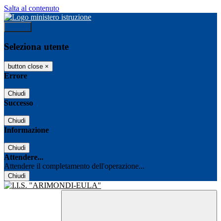
Salta al contenuto
Accedi
Seleziona utente
button close
×
Errore
Chiudi
Successo
Chiudi
Informazione
Chiudi
Attendere...
Attendere il completamento dell'operazione...
Chiudi