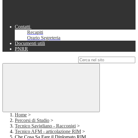
Contatti
Recapiti
Orario Segreteria
Documenti utili
PNRR
Campo di ricerca per le pagine del sito
Home
>
Percorsi di Studio
>
Tecnico Savigliano - Racconigi
>
Tecnico AFM - articolazione RIM
>
Che Cosa Sa Fare il Diplomato RIM