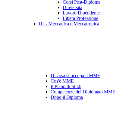
Corsi Post-Diploma
Università
Lavoro Dipendente
Libera Professione
ITI - Meccanica e Meccatronica
Di cosa si occupa il MME
Cos'è MME
Il Piano di Studi
Competenze del Diplomato MME
Dopo il Diploma