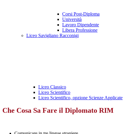
Corsi Post-Diploma
Università
Lavoro Dipendente
Libera Professione
Liceo Savigliano Racconigi
Liceo Classico
Liceo Scientifico
Liceo Scientifico, opzione Scienze Applicate
Che Cosa Sa Fare il Diplomato RIM
Comunicare in tre lingue straniere