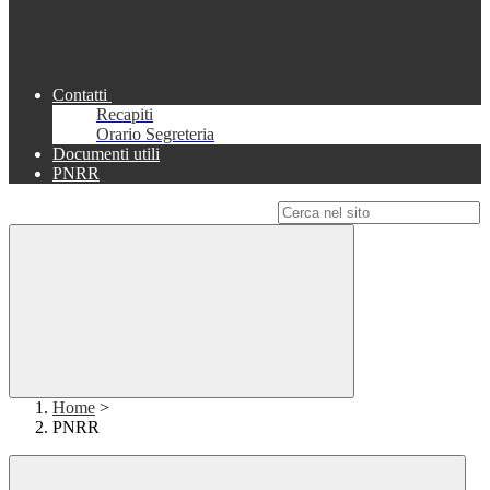
Contatti
Recapiti
Orario Segreteria
Documenti utili
PNRR
Campo di ricerca per le pagine del sito
Home
>
PNRR