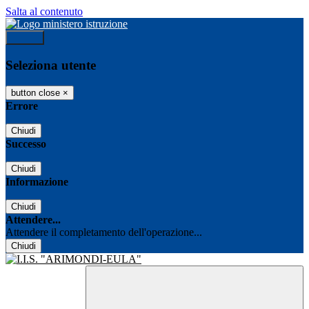
Salta al contenuto
Accedi
Seleziona utente
button close
×
Errore
Chiudi
Successo
Chiudi
Informazione
Chiudi
Attendere...
Attendere il completamento dell'operazione...
Chiudi