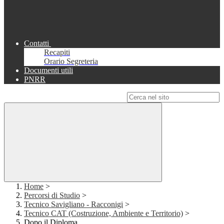
Contatti
Recapiti
Orario Segreteria
Documenti utili
PNRR
Campo di ricerca per le pagine del sito
Home
>
Percorsi di Studio
>
Tecnico Savigliano - Racconigi
>
Tecnico CAT (Costruzione, Ambiente e Territorio)
>
Dopo il Diploma