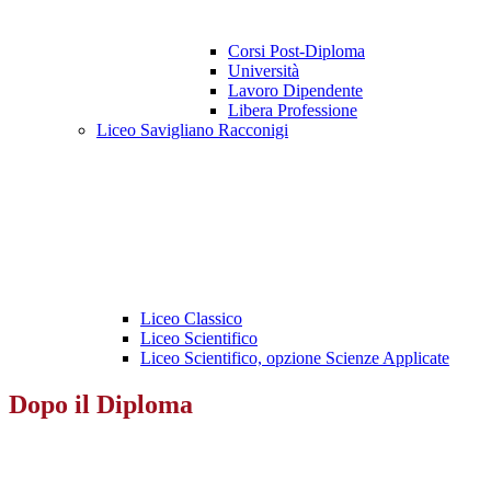
Corsi Post-Diploma
Università
Lavoro Dipendente
Libera Professione
Liceo Savigliano Racconigi
Liceo Classico
Liceo Scientifico
Liceo Scientifico, opzione Scienze Applicate
Dopo il Diploma