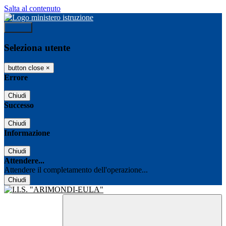
Salta al contenuto
Accedi
Seleziona utente
button close
×
Errore
Chiudi
Successo
Chiudi
Informazione
Chiudi
Attendere...
Attendere il completamento dell'operazione...
Chiudi