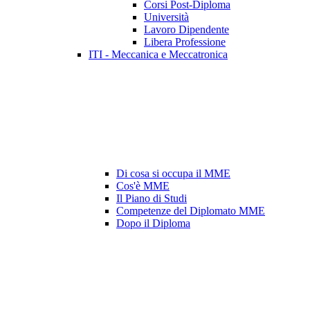
Corsi Post-Diploma
Università
Lavoro Dipendente
Libera Professione
ITI - Meccanica e Meccatronica
Di cosa si occupa il MME
Cos'è MME
Il Piano di Studi
Competenze del Diplomato MME
Dopo il Diploma