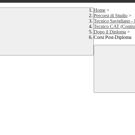
Home
>
Percorsi di Studio
>
Tecnico Savigliano -
Tecnico CAT (Costruz
Dopo il Diploma
>
Corsi Post-Diploma