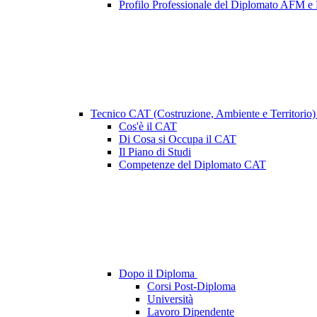
Profilo Professionale del Diplomato AFM 
Tecnico CAT (Costruzione, Ambiente e Territorio
Cos'è il CAT
Di Cosa si Occupa il CAT
Il Piano di Studi
Competenze del Diplomato CAT
Dopo il Diploma
Corsi Post-Diploma
Università
Lavoro Dipendente