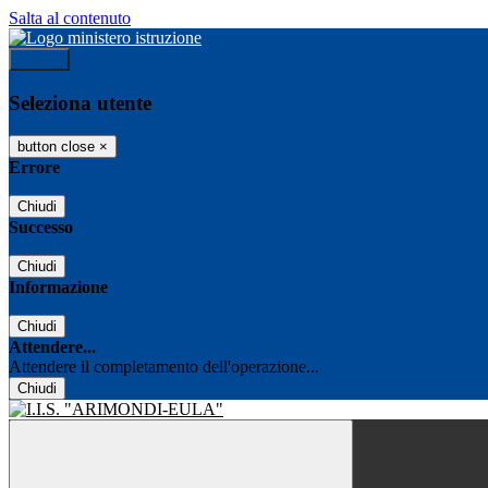
Salta al contenuto
Accedi
Seleziona utente
button close
×
Errore
Chiudi
Successo
Chiudi
Informazione
Chiudi
Attendere...
Attendere il completamento dell'operazione...
Chiudi