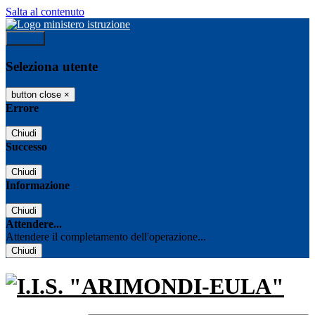
Salta al contenuto
Accedi
Seleziona utente
button close
×
Errore
Chiudi
Successo
Chiudi
Informazione
Chiudi
Attendere...
Attendere il completamento dell'operazione...
Chiudi