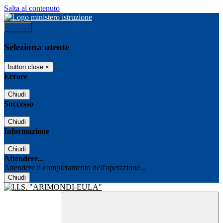
Salta al contenuto
Accedi
Seleziona utente
button close
×
Errore
Chiudi
Successo
Chiudi
Informazione
Chiudi
Attendere...
Attendere il completamento dell'operazione...
Chiudi