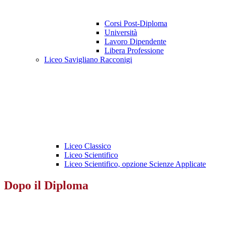
Corsi Post-Diploma
Università
Lavoro Dipendente
Libera Professione
Liceo Savigliano Racconigi
Liceo Classico
Liceo Scientifico
Liceo Scientifico, opzione Scienze Applicate
Dopo il Diploma