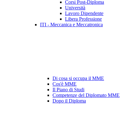
Corsi Post-Diploma
Università
Lavoro Dipendente
Libera Professione
ITI - Meccanica e Meccatronica
Di cosa si occupa il MME
Cos'è MME
Il Piano di Studi
Competenze del Diplomato MME
Dopo il Diploma