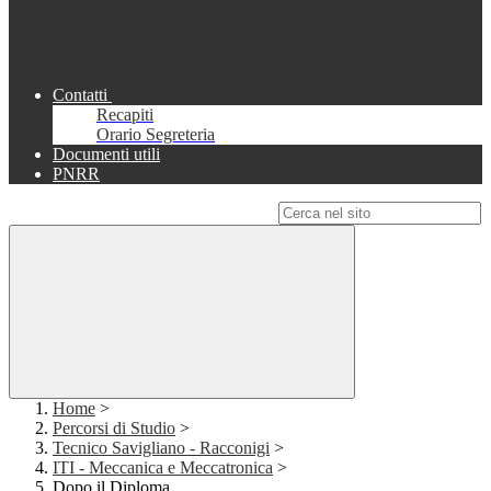
Contatti
Recapiti
Orario Segreteria
Documenti utili
PNRR
Campo di ricerca per le pagine del sito
Home
>
Percorsi di Studio
>
Tecnico Savigliano - Racconigi
>
ITI - Meccanica e Meccatronica
>
Dopo il Diploma