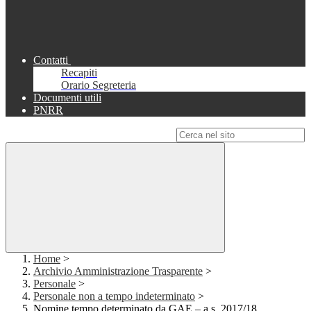
Contatti
Recapiti
Orario Segreteria
Documenti utili
PNRR
Campo di ricerca per le pagine del sito
Home
>
Archivio Amministrazione Trasparente
>
Personale
>
Personale non a tempo indeterminato
>
Nomine tempo determinato da GAE – a.s. 2017/18