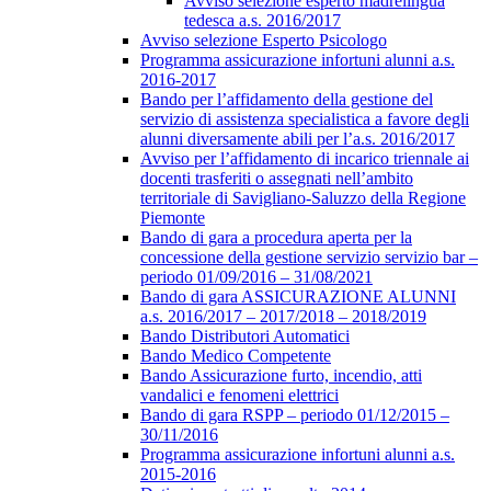
Avviso selezione esperto madrelingua
tedesca a.s. 2016/2017
Avviso selezione Esperto Psicologo
Programma assicurazione infortuni alunni a.s.
2016-2017
Bando per l’affidamento della gestione del
servizio di assistenza specialistica a favore degli
alunni diversamente abili per l’a.s. 2016/2017
Avviso per l’affidamento di incarico triennale ai
docenti trasferiti o assegnati nell’ambito
territoriale di Savigliano-Saluzzo della Regione
Piemonte
Bando di gara a procedura aperta per la
concessione della gestione servizio servizio bar –
periodo 01/09/2016 – 31/08/2021
Bando di gara ASSICURAZIONE ALUNNI
a.s. 2016/2017 – 2017/2018 – 2018/2019
Bando Distributori Automatici
Bando Medico Competente
Bando Assicurazione furto, incendio, atti
vandalici e fenomeni elettrici
Bando di gara RSPP – periodo 01/12/2015 –
30/11/2016
Programma assicurazione infortuni alunni a.s.
2015-2016