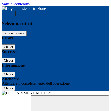
Salta al contenuto
Accedi
Seleziona utente
button close
×
Errore
Chiudi
Successo
Chiudi
Informazione
Chiudi
Attendere...
Attendere il completamento dell'operazione...
Chiudi