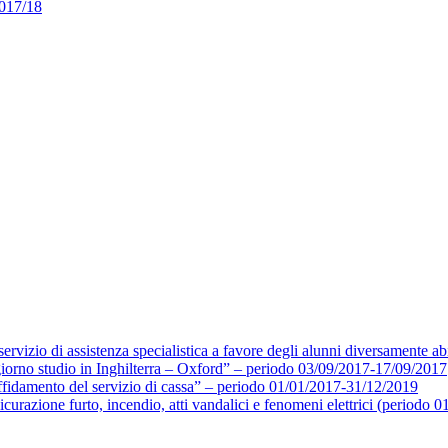
017/18
ervizio di assistenza specialistica a favore degli alunni diversamente ab
giorno studio in Inghilterra – Oxford” – periodo 03/09/2017-17/09/2017
affidamento del servizio di cassa” – periodo 01/01/2017-31/12/2019
icurazione furto, incendio, atti vandalici e fenomeni elettrici (periodo