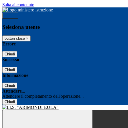
Salta al contenuto
Accedi
Seleziona utente
button close
×
Errore
Chiudi
Successo
Chiudi
Informazione
Chiudi
Attendere...
Attendere il completamento dell'operazione...
Chiudi