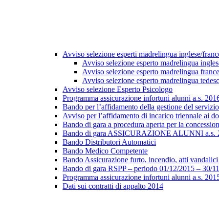
Avviso selezione esperti madrelingua inglese/fran
Avviso selezione esperto madrelingua ingles
Avviso selezione esperto madrelingua franc
Avviso selezione esperto madrelingua tedes
Avviso selezione Esperto Psicologo
Programma assicurazione infortuni alunni a.s. 20
Bando per l’affidamento della gestione del servizio 
Avviso per l’affidamento di incarico triennale ai do
Bando di gara a procedura aperta per la concession
Bando di gara ASSICURAZIONE ALUNNI a.s. 20
Bando Distributori Automatici
Bando Medico Competente
Bando Assicurazione furto, incendio, atti vandalici 
Bando di gara RSPP – periodo 01/12/2015 – 30/1
Programma assicurazione infortuni alunni a.s. 20
Dati sui contratti di appalto 2014