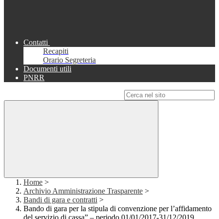
Contatti
Recapiti
Orario Segreteria
Documenti utili
PNRR
Campo di ricerca per le pagine del sito
Home
>
Archivio Amministrazione Trasparente
>
Bandi di gara e contratti
>
Bando di gara per la stipula di convenzione per l’affidamento
del servizio di cassa” – periodo 01/01/2017-31/12/2019