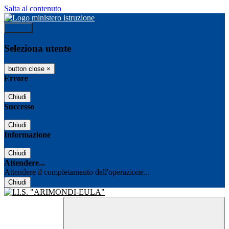
Salta al contenuto
Accedi
Seleziona utente
button close
×
Errore
Chiudi
Successo
Chiudi
Informazione
Chiudi
Attendere...
Attendere il completamento dell'operazione...
Chiudi