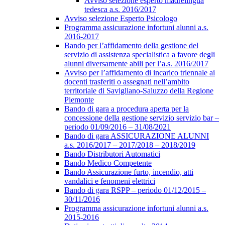
Avviso selezione esperto madrelingua
tedesca a.s. 2016/2017
Avviso selezione Esperto Psicologo
Programma assicurazione infortuni alunni a.s.
2016-2017
Bando per l’affidamento della gestione del
servizio di assistenza specialistica a favore degli
alunni diversamente abili per l’a.s. 2016/2017
Avviso per l’affidamento di incarico triennale ai
docenti trasferiti o assegnati nell’ambito
territoriale di Savigliano-Saluzzo della Regione
Piemonte
Bando di gara a procedura aperta per la
concessione della gestione servizio servizio bar –
periodo 01/09/2016 – 31/08/2021
Bando di gara ASSICURAZIONE ALUNNI
a.s. 2016/2017 – 2017/2018 – 2018/2019
Bando Distributori Automatici
Bando Medico Competente
Bando Assicurazione furto, incendio, atti
vandalici e fenomeni elettrici
Bando di gara RSPP – periodo 01/12/2015 –
30/11/2016
Programma assicurazione infortuni alunni a.s.
2015-2016