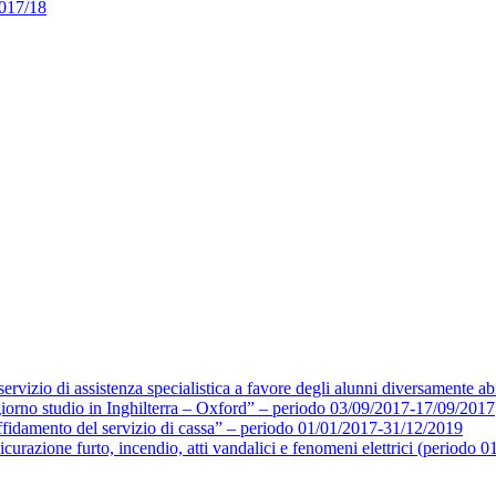
017/18
ervizio di assistenza specialistica a favore degli alunni diversamente ab
giorno studio in Inghilterra – Oxford” – periodo 03/09/2017-17/09/2017
affidamento del servizio di cassa” – periodo 01/01/2017-31/12/2019
icurazione furto, incendio, atti vandalici e fenomeni elettrici (periodo