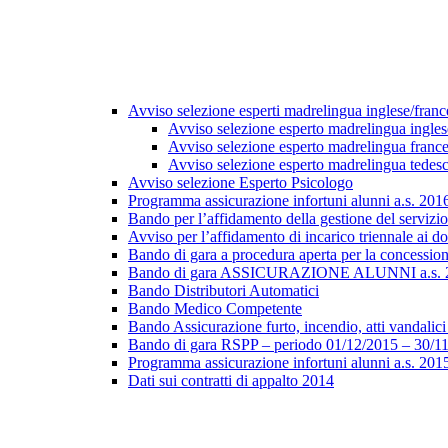
Avviso selezione esperti madrelingua inglese/fran
Avviso selezione esperto madrelingua ingles
Avviso selezione esperto madrelingua franc
Avviso selezione esperto madrelingua tedes
Avviso selezione Esperto Psicologo
Programma assicurazione infortuni alunni a.s. 20
Bando per l’affidamento della gestione del servizio 
Avviso per l’affidamento di incarico triennale ai do
Bando di gara a procedura aperta per la concession
Bando di gara ASSICURAZIONE ALUNNI a.s. 20
Bando Distributori Automatici
Bando Medico Competente
Bando Assicurazione furto, incendio, atti vandalici 
Bando di gara RSPP – periodo 01/12/2015 – 30/1
Programma assicurazione infortuni alunni a.s. 20
Dati sui contratti di appalto 2014