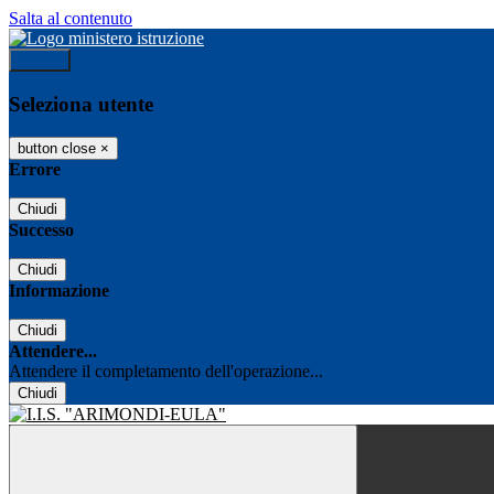
Salta al contenuto
Accedi
Seleziona utente
button close
×
Errore
Chiudi
Successo
Chiudi
Informazione
Chiudi
Attendere...
Attendere il completamento dell'operazione...
Chiudi