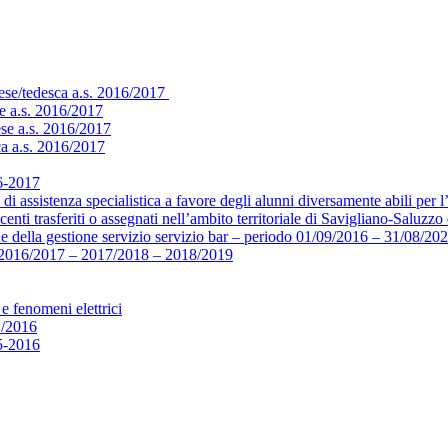
cese/tedesca a.s. 2016/2017
e a.s. 2016/2017
ese a.s. 2016/2017
ca a.s. 2016/2017
16-2017
di assistenza specialistica a favore degli alunni diversamente abili per 
centi trasferiti o assegnati nell’ambito territoriale di Savigliano-Saluz
e della gestione servizio servizio bar – periodo 01/09/2016 – 31/08/20
16/2017 – 2017/2018 – 2018/2019
e fenomeni elettrici
1/2016
15-2016