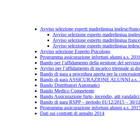
Avviso selezione esperti madrelingua inglese/fran
Avviso selezione esperto madrelingua ingles
Avviso selezione esperto madrelingua franc
Avviso selezione esperto madrelingua tedes
Avviso selezione Esperto Psicologo
Programma assicurazione infortuni alunni a.s. 20
Bando per l’affidamento della gestione del servizio 
Avviso per l’affidamento di incarico triennale ai do
Bando di gara a procedura aperta per la concession
Bando di gara ASSICURAZIONE ALUNNI a.s. 20
Bando Distributori Automatici
Bando Medico Competente
Bando Assicurazione furto, incendio, atti vandalici 
Bando di gara RSPP – periodo 01/12/2015 – 30/1
Programma assicurazione infortuni alunni a.s. 20
Dati sui contratti di appalto 2014