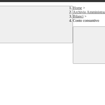
Home
>
Archivio Amministraz
Bilanci
>
Conto consuntivo