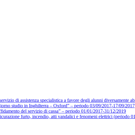
ervizio di assistenza specialistica a favore degli alunni diversamente ab
giorno studio in Inghilterra – Oxford” – periodo 03/09/2017-17/09/2017
affidamento del servizio di cassa” – periodo 01/01/2017-31/12/2019
icurazione furto, incendio, atti vandalici e fenomeni elettrici (periodo