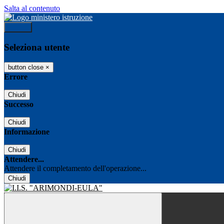
Salta al contenuto
Accedi
Seleziona utente
button close
×
Errore
Chiudi
Successo
Chiudi
Informazione
Chiudi
Attendere...
Attendere il completamento dell'operazione...
Chiudi