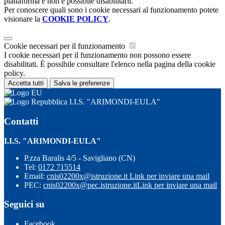
piattaforma e non è possibile disabilitarli.
Per conoscere quali sono i cookie necessari al funzionamento potete
visionare la
COOKIE POLICY
.
Cookie necessari per il funzionamento
I cookie necessari per il funzionamento non possono essere
disabilitati. È possibile consultare l'elenco nella pagina della cookie
policy.
Accetta tutti
Salva le preferenze
I.I.S. "ARIMONDI-EULA"
Contatti
I.I.S. "ARIMONDI-EULA"
P.zza Baralis 4/5 - Savigliano (CN)
Tel:
0172 715514
Email:
cnis02200x@istruzione.it
Link per inviare una mail
PEC:
cnis02200x@pec.istruzione.it
Link per inviare una mail
Seguici su
Facebook