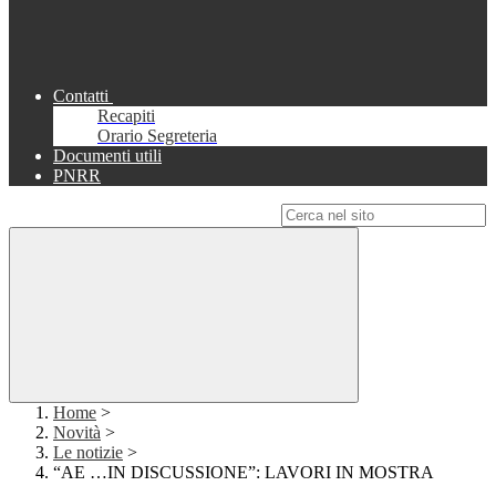
Contatti
Recapiti
Orario Segreteria
Documenti utili
PNRR
Campo di ricerca per le pagine del sito
Home
>
Novità
>
Le notizie
>
“AE …IN DISCUSSIONE”: LAVORI IN MOSTRA