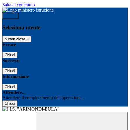
Salta al contenuto
Accedi
Seleziona utente
button close
×
Errore
Chiudi
Successo
Chiudi
Informazione
Chiudi
Attendere...
Attendere il completamento dell'operazione...
Chiudi