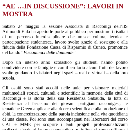
“AE …IN DISCUSSIONE”: LAVORI IN
MOSTRA
Sabato 24 maggio la sezione Associata di Racconigi dell’IIS
Arimondi Eula ha aperto le porte al pubblico per mostrare i risultati
di un percorso interdisciplinare che unisce cultura, tecnica e
partecipazione studentesca, lavoro svolto grazie al sostegno e alla
fiducia della Fondazione Cassa di Risparmio di Cuneo, promotrice
del bando “
Facciamoci delle domande
”.
Dopo un intenso anno scolastico gli studenti hanno potuto
condividere con le famiglie e con il territorio alcuni frutti del lavoro
svolto guidando i visitatori negli spazi – reali e virtuali
– della loro
scuola.
Gli ospiti sono stati accolti nelle aule per visionare materiali
multimediali storici, culturali e scientifici: la memoria della città di
Racconigi e la storia della sua Residenza Sabauda, la lotta di
Resistenza al fascismo dei giovani partigiani racconigesi, le
tematiche Green applicate alla ricerca scientifica e alla produzione di
abiti, la concretizzazione della parola inclusione nella vita quotidiana
di una classe. Poi sono stati accompagnati nei laboratori del corso
CAT e MME per scoprire i tanti progetti professionalizzanti
realizzati grazie al lavoro cooperativo, e, infine, si sono soffermati