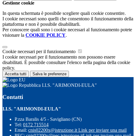
Gestione cookie
In questa schermata è possibile scegliere quali cookie consentire.
I cookie necessari sono quelli che consentono il funzionamento della
piattaforma e non è possibile disabilitarli.
Per conoscere quali sono i cookie necessari al funzionamento potete
visionare la
COOKIE POLICY
.
Cookie necessari per il funzionamento
I cookie necessari per il funzionamento non possono essere
disabilitati. È possibile consultare l'elenco nella pagina della cookie
policy.
Accetta tutti
Salva le preferenze
I.I.S. "ARIMONDI-EULA"
Contatti
I.I.S. "ARIMONDI-EULA"
P.zza Baralis 4/5 - Savigliano (CN)
Tel:
0172 715514
Email:
cnis02200x@istruzione.it
Link per inviare una mail
PEC:
cnis02200x@pec.istruzione.it
Link per inviare una mail