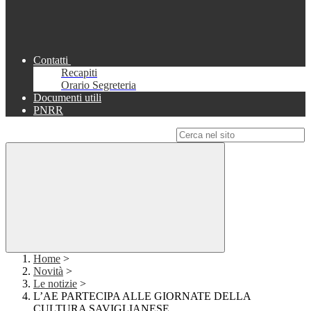
Contatti
Recapiti
Orario Segreteria
Documenti utili
PNRR
Campo di ricerca per le pagine del sito
Home
>
Novità
>
Le notizie
>
L’AE PARTECIPA ALLE GIORNATE DELLA
CULTURA SAVIGLIANESE