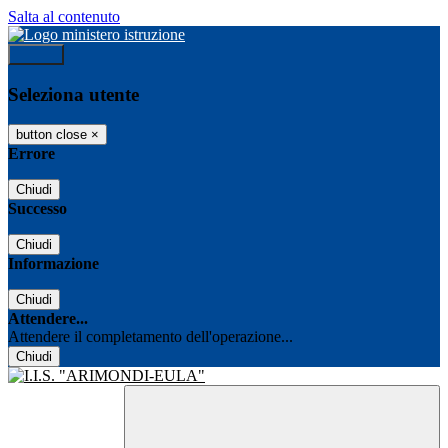
Salta al contenuto
Accedi
Seleziona utente
button close
×
Errore
Chiudi
Successo
Chiudi
Informazione
Chiudi
Attendere...
Attendere il completamento dell'operazione...
Chiudi