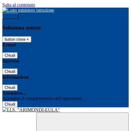
Salta al contenuto
Accedi
Seleziona utente
button close
×
Errore
Chiudi
Successo
Chiudi
Informazione
Chiudi
Attendere...
Attendere il completamento dell'operazione...
Chiudi