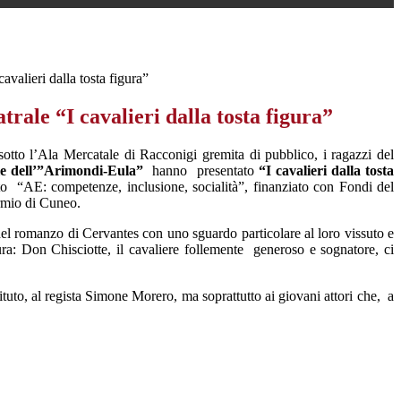
cavalieri dalla tosta figura”
atrale “I cavalieri dalla tosta figura”
otto l’Ala Mercatale di Racconigi gremita di pubblico, i ragazzi del
le dell’”Arimondi-Eula”
hanno
presentato
“I cavalieri dalla tosta
tto
“AE: competenze, inclusione, socialità”, finanziato con Fondi del
rmio di Cuneo.
del romanzo di Cervantes con uno sguardo particolare al loro vissuto e
ura: Don Chisciotte, il cavaliere follemente
generoso e sognatore, ci
ituto, al regista Simone Morero, ma soprattutto ai giovani attori che,
a