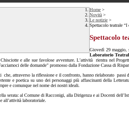
Home
>
Novità
>
Le notizie
>
Spettacolo teatrale “I 
Spettacolo te
Giovedì 29 maggio, s
Laboratorio Teatra
Chisciotte e alle sue favolose avventure. L’attività
rientra nel Proge
Facciamoci delle domande" promosso dalla Fondazione Cassa di Rispa
ti
che, attraverso la riflessione e il confronto, hanno rielaborato
passi 
rtente e poetica su uno dei personaggi più affascinanti della Letterat
mpre e comunque nel nome dei nostri ideali.
ella serata: al Comune di Racconigi, alla Dirigenza e ai Docenti dell’Ist
all’attività laboratoriale.