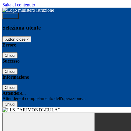
Salta al contenuto
Accedi
Seleziona utente
button close
×
Errore
Chiudi
Successo
Chiudi
Informazione
Chiudi
Attendere...
Attendere il completamento dell'operazione...
Chiudi