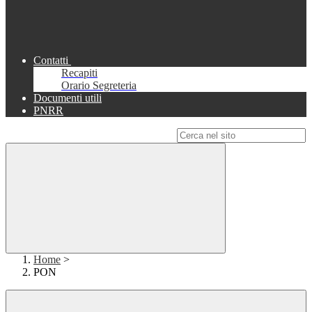
Contatti
Recapiti
Orario Segreteria
Documenti utili
PNRR
Campo di ricerca per le pagine del sito
Home
>
PON