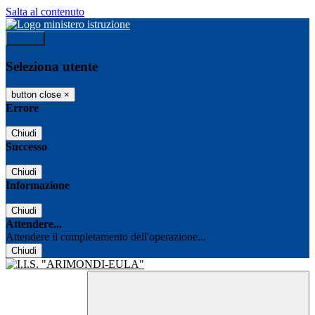
Salta al contenuto
Accedi
Seleziona utente
button close
×
Errore
Chiudi
Successo
Chiudi
Informazione
Chiudi
Attendere...
Attendere il completamento dell'operazione...
Chiudi