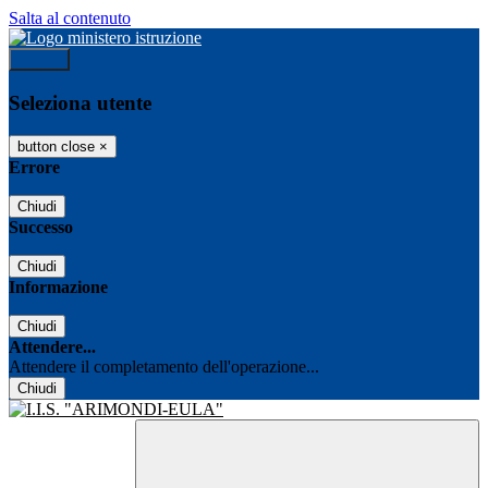
Salta al contenuto
Accedi
Seleziona utente
button close
×
Errore
Chiudi
Successo
Chiudi
Informazione
Chiudi
Attendere...
Attendere il completamento dell'operazione...
Chiudi