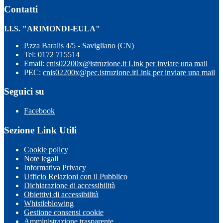
Contatti
I.I.S. "ARIMONDI-EULA"
P.zza Baralis 4/5 - Savigliano (CN)
Tel:
0172 715514
Email:
cnis02200x@istruzione.it
Link per inviare una mail
PEC:
cnis02200x@pec.istruzione.it
Link per inviare una mail
Seguici su
Facebook
Sezione Link Utili
Cookie policy
Note legali
Informativa Privacy
Ufficio Relazioni con il Pubblico
Dichiarazione di accessibilità
Obiettivi di accessibilità
Whistleblowing
Gestione consensi cookie
Amministrazione trasparente