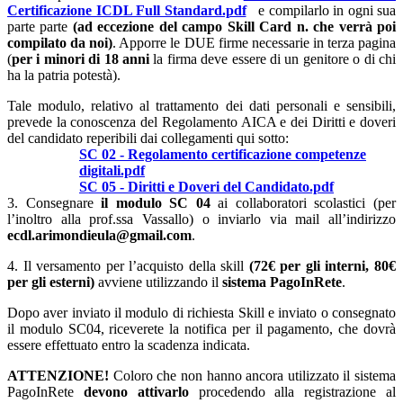
Certificazione ICDL Full Standard.pdf
e compilarlo in ogni sua
parte parte
(ad eccezione del campo Skill Card
n.
che verrà poi
compilato da noi)
. Apporre le DUE firme necessarie in terza pagina
(
per i minori di 18 anni
la firma deve essere di un genitore o di chi
ha la patria potestà).
Tale modulo, relativo al trattamento dei dati personali e sensibili,
prevede la conoscenza del Regolamento AICA e dei Diritti e doveri
del candidato reperibili dai collegamenti qui sotto:
SC 02 - Regolamento certificazione competenze
digitali.pdf
SC 05 - Diritti e Doveri del Candidato.pdf
3. Consegnare
il modulo SC 04
ai collaboratori scolastici (per
l’inoltro alla prof.ssa Vassallo) o inviarlo via mail all’indirizzo
ecdl.arimondieula@gmail.com
.
4. Il versamento
per l’acquisto della skill
(72€ per gli interni, 80€
per gli esterni)
avviene utilizzando il
sistema PagoInRete
.
Dopo aver inviato il modulo di richiesta Skill e inviato o consegnato
il modulo SC04, riceverete la notifica per il pagamento, che dovrà
essere effettuato entro la scadenza indicata.
ATTENZIONE!
Coloro che non hanno ancora utilizzato il sistema
PagoInRete
devono attivarlo
procedendo alla registrazione al