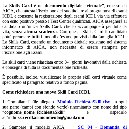
La
Skills Card
è un
documento digitale “virtuale”
, emesso da
AICA, che attesta l’iscrizione del suo titolare al programma di esami
ICDL e consente la registrazione degli esami ICDL via via effettuati
con esito positivo presso i Test Center qualificati. AICA assegnerà al
candidato un’unica Skills Card, che lo accompagnerà per tutta la
vita,
senza alcuna scadenza
. Con questa Skills Card il candidato
potrà prenotare
tutti
i moduli d’esame previsti dalla famiglia ICDL.
La Skills Card, essendo un documento digitale registrato nel sistema
informatico di AICA, non necessita di essere stampata per
l’iscrizione agli Esami.
La skill card viene rilasciata entro 3-4 giorni lavorativi dalla richiesta
e consegna di tutta la documentazione richiesta.
È possibile, inoltre, visualizzare la propria skill card virtuale come
specificato al paragrafo relativo a fondo pagina.
Come richiedere una nuova Skill Card ICDL
1. Compilare il file allegato
Modulo_RichiestaSkill.xlsx
in ogni
sua parte (campi con sfondo verde) rinominarlo con nome del tipo
“
cognome_nome_RichiestaSkill
” e rispedirlo
all’indirizzo
ecdl.arimondieula@gmail.com
2. Stampare il modello AICA
SC 04 - Domanda di