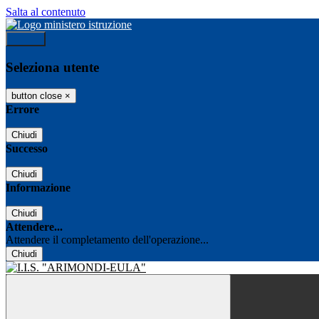
Salta al contenuto
Accedi
Seleziona utente
button close
×
Errore
Chiudi
Successo
Chiudi
Informazione
Chiudi
Attendere...
Attendere il completamento dell'operazione...
Chiudi