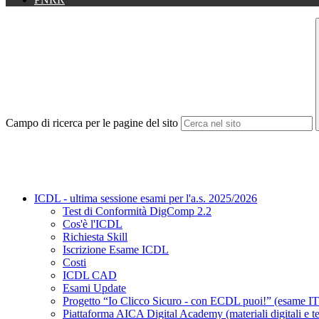
Campo di ricerca per le pagine del sito
ICDL - ultima sessione esami per l'a.s. 2025/2026
Test di Conformità DigComp 2.2
Cos'è l'ICDL
Richiesta Skill
Iscrizione Esame ICDL
Costi
ICDL CAD
Esami Update
Progetto “Io Clicco Sicuro - con ECDL puoi!” (esame IT 
Piattaforma AICA Digital Academy (materiali digitali e tes