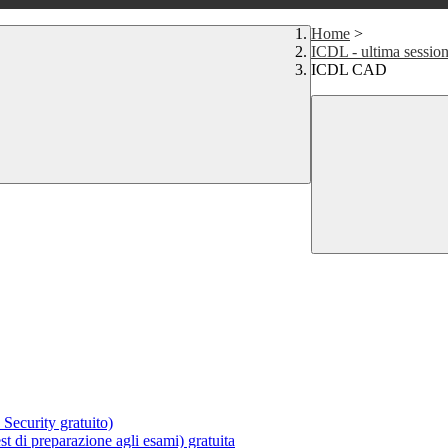
Home
>
ICDL - ultima session
ICDL CAD
Security gratuito)
t di preparazione agli esami) gratuita