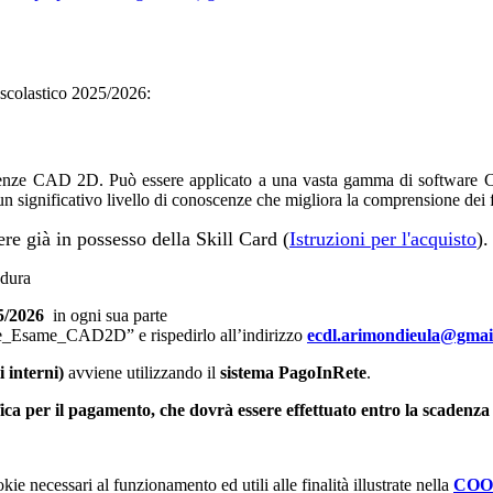
scolastico 2025/2026:
ze CAD 2D. Può essere applicato a una vasta gamma di software CAD 2
un significativo livello di conoscenze che migliora la comprensione de
e già in possesso della Skill Card (
Istruzioni per l'acquisto
).
edura
5/2026
in ogni sua parte
ne_Esame_CAD2D” e rispedirlo all’indirizzo
ecdl.arimondieula@gmai
i interni)
avviene utilizzando il
sistema PagoInRete
.
fica per il pagamento, che dovrà essere effettuato entro la scadenza 
kie necessari al funzionamento ed utili alle finalità illustrate nella
COO