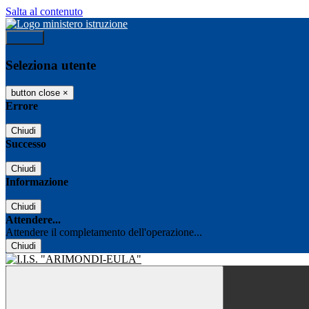
Salta al contenuto
Accedi
Seleziona utente
button close
×
Errore
Chiudi
Successo
Chiudi
Informazione
Chiudi
Attendere...
Attendere il completamento dell'operazione...
Chiudi