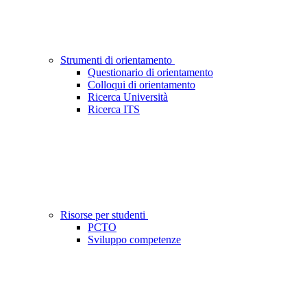
Strumenti di orientamento
Questionario di orientamento
Colloqui di orientamento
Ricerca Università
Ricerca ITS
Risorse per studenti
PCTO
Sviluppo competenze