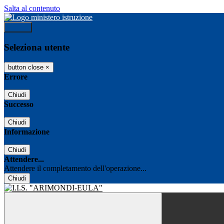
Salta al contenuto
Accedi
Seleziona utente
button close
×
Errore
Chiudi
Successo
Chiudi
Informazione
Chiudi
Attendere...
Attendere il completamento dell'operazione...
Chiudi