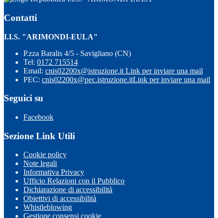
Contatti
I.I.S. "ARIMONDI-EULA"
P.zza Baralis 4/5 - Savigliano (CN)
Tel:
0172 715514
Email:
cnis02200x@istruzione.it
Link per inviare una mail
PEC:
cnis02200x@pec.istruzione.it
Link per inviare una mail
Seguici su
Facebook
Sezione Link Utili
Cookie policy
Note legali
Informativa Privacy
Ufficio Relazioni con il Pubblico
Dichiarazione di accessibilità
Obiettivi di accessibilità
Whistleblowing
Gestione consensi cookie