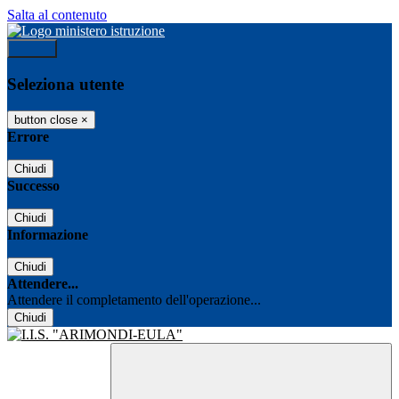
Salta al contenuto
Accedi
Seleziona utente
button close
×
Errore
Chiudi
Successo
Chiudi
Informazione
Chiudi
Attendere...
Attendere il completamento dell'operazione...
Chiudi