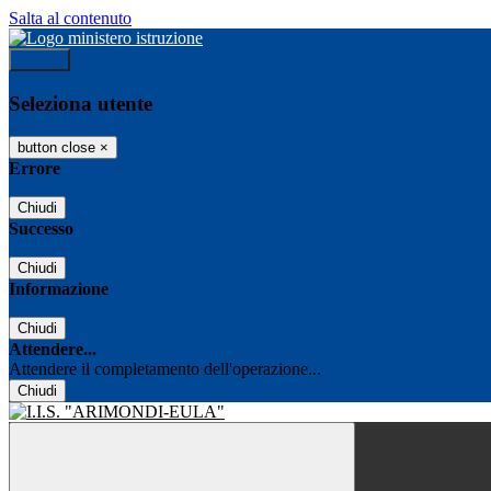
Salta al contenuto
Accedi
Seleziona utente
button close
×
Errore
Chiudi
Successo
Chiudi
Informazione
Chiudi
Attendere...
Attendere il completamento dell'operazione...
Chiudi