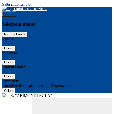
Salta al contenuto
Accedi
Seleziona utente
button close
×
Errore
Chiudi
Successo
Chiudi
Informazione
Chiudi
Attendere...
Attendere il completamento dell'operazione...
Chiudi