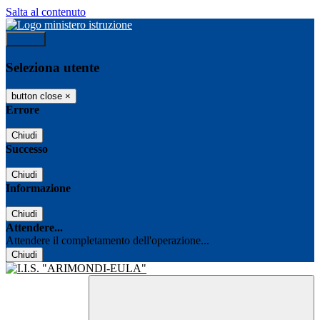
Salta al contenuto
Accedi
Seleziona utente
button close
×
Errore
Chiudi
Successo
Chiudi
Informazione
Chiudi
Attendere...
Attendere il completamento dell'operazione...
Chiudi