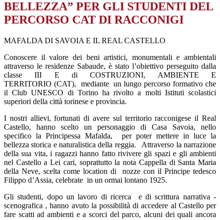
BELLEZZA” PER GLI STUDENTI DEL
PERCORSO CAT DI RACCONIGI
MAFALDA DI SAVOIA E IL REAL CASTELLO
Conoscere il valore dei beni artistici, monumentali e ambientali
attraverso le residenze Sabaude, è stato l’obiettivo perseguito dalla
classe III E di
COSTRUZIONI, AMBIENTE E
TERRITORIO
(CAT), mediante un lungo percorso formativo che
il Club UNESCO di Torino ha rivolto a molti Istituti scolastici
superiori della città torinese e provincia.
I nostri allievi, fortunati di avere sul territorio racconigese il Real
Castello, hanno scelto un personaggio di Casa Savoia, nello
specifico la Principessa Mafalda, per poter mettere in luce la
bellezza storica e naturalistica della reggia. Attraverso la narrazione
della sua vita, i ragazzi hanno fatto rivivere gli spazi e gli ambienti
nel Castello a Lei cari, soprattutto la nota Cappella di Santa Maria
della Neve, scelta come location di nozze con il Principe tedesco
Filippo d’Assia, celebrate in un ormai lontano 1925.
Gli studenti, dopo un lavoro di ricerca e di scrittura narrativa -
scenografica , hanno avuto la possibilità di accedere al Castello per
fare scatti ad ambienti e a scorci del parco, alcuni dei quali ancora