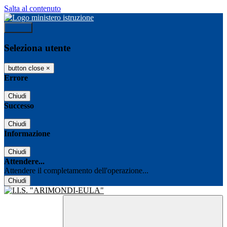
Salta al contenuto
Accedi
Seleziona utente
button close
×
Errore
Chiudi
Successo
Chiudi
Informazione
Chiudi
Attendere...
Attendere il completamento dell'operazione...
Chiudi