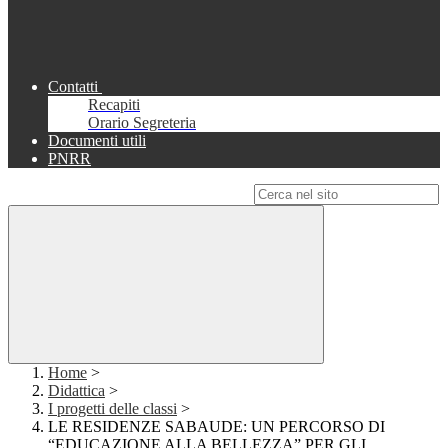
Contatti
Recapiti
Orario Segreteria
Documenti utili
PNRR
Campo di ricerca per le pagine del sito
Home
>
Didattica
>
I progetti delle classi
>
LE RESIDENZE SABAUDE: UN PERCORSO DI
“EDUCAZIONE ALLA BELLEZZA” PER GLI