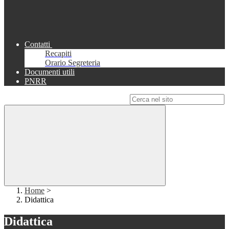
Contatti
Recapiti
Orario Segreteria
Documenti utili
PNRR
Campo di ricerca per le pagine del sito
Home
>
Didattica
Didattica