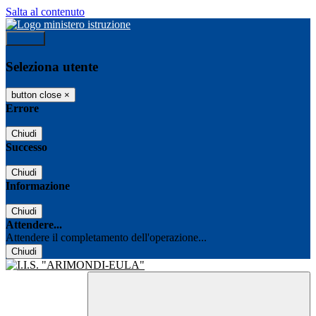
Salta al contenuto
Accedi
Seleziona utente
button close
×
Errore
Chiudi
Successo
Chiudi
Informazione
Chiudi
Attendere...
Attendere il completamento dell'operazione...
Chiudi