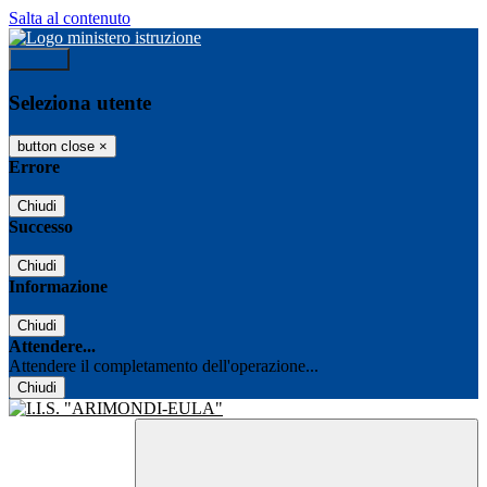
Salta al contenuto
Accedi
Seleziona utente
button close
×
Errore
Chiudi
Successo
Chiudi
Informazione
Chiudi
Attendere...
Attendere il completamento dell'operazione...
Chiudi