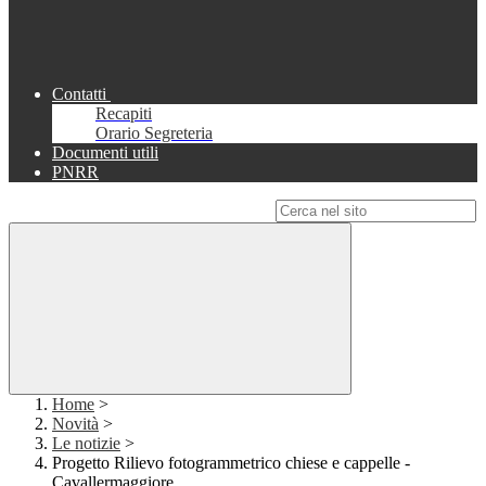
Contatti
Recapiti
Orario Segreteria
Documenti utili
PNRR
Campo di ricerca per le pagine del sito
Home
>
Novità
>
Le notizie
>
Progetto Rilievo fotogrammetrico chiese e cappelle -
Cavallermaggiore