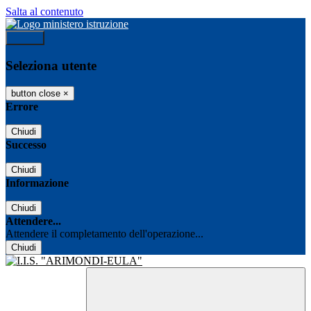
Salta al contenuto
Accedi
Seleziona utente
button close
×
Errore
Chiudi
Successo
Chiudi
Informazione
Chiudi
Attendere...
Attendere il completamento dell'operazione...
Chiudi