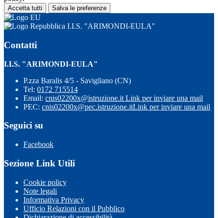
Accetta tutti
Salva le preferenze
I.I.S. "ARIMONDI-EULA"
Contatti
I.I.S. "ARIMONDI-EULA"
P.zza Baralis 4/5 - Savigliano (CN)
Tel:
0172 715514
Email:
cnis02200x@istruzione.it
Link per inviare una mail
PEC:
cnis02200x@pec.istruzione.it
Link per inviare una mail
Seguici su
Facebook
Sezione Link Utili
Cookie policy
Note legali
Informativa Privacy
Ufficio Relazioni con il Pubblico
Dichiarazione di accessibilità