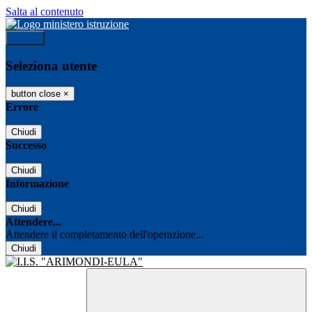
Salta al contenuto
Accedi
Seleziona utente
button close
×
Errore
Chiudi
Successo
Chiudi
Informazione
Chiudi
Attendere...
Attendere il completamento dell'operazione...
Chiudi