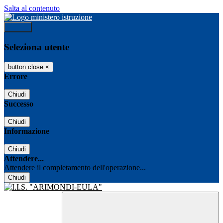
Salta al contenuto
Accedi
Seleziona utente
button close
×
Errore
Chiudi
Successo
Chiudi
Informazione
Chiudi
Attendere...
Attendere il completamento dell'operazione...
Chiudi