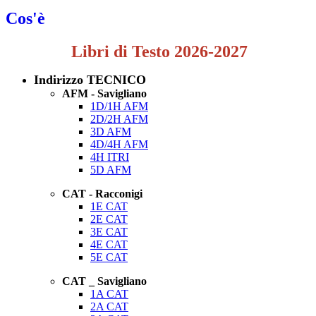
Cos'è
Libri di Testo 2026-2027
Indirizzo TECNICO
AFM - Savigliano
1D/1H AFM
2D/2H AFM
3D AFM
4D/4H AFM
4H ITRI
5D AFM
CAT - Racconigi
1E CAT
2E CAT
3E CAT
4E CAT
5E CAT
CAT _ Savigliano
1A CAT
2A CAT