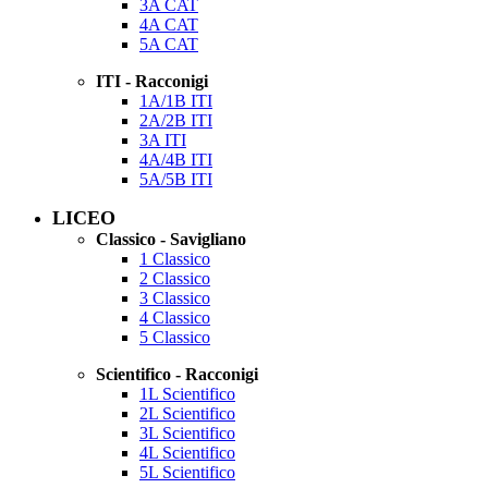
3A CAT
4A CAT
5A CAT
ITI - Racconigi
1A/1B ITI
2A/2B ITI
3A ITI
4A/4B ITI
5A/5B ITI
LICEO
Classico - Savigliano
1 Classico
2 Classico
3 Classico
4 Classico
5 Classico
Scientifico - Racconigi
1L Scientifico
2L Scientifico
3L Scientifico
4L Scientifico
5L Scientifico