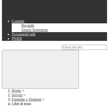
Contatti
Recapiti
Orario Segreteria
Documenti utili
PNRR
Campo di ricerca per le pagine del sito
Home
>
Servizi
>
Famiglie e Studenti
>
Libri di testo