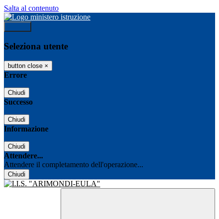
Salta al contenuto
Accedi
Seleziona utente
button close
×
Errore
Chiudi
Successo
Chiudi
Informazione
Chiudi
Attendere...
Attendere il completamento dell'operazione...
Chiudi