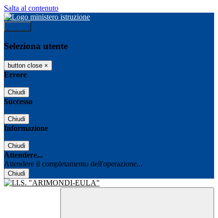
Salta al contenuto
Accedi
Seleziona utente
button close
×
Errore
Chiudi
Successo
Chiudi
Informazione
Chiudi
Attendere...
Attendere il completamento dell'operazione...
Chiudi