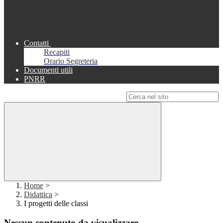
Contatti
Recapiti
Orario Segreteria
Documenti utili
PNRR
Campo di ricerca per le pagine del sito
Home
>
Didattica
>
I progetti delle classi
Nessun contenuto da visualizzare