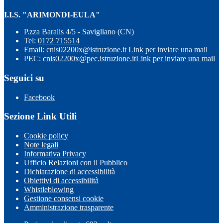
I.I.S. "ARIMONDI-EULA"
P.zza Baralis 4/5 - Savigliano (CN)
Tel:
0172 715514
Email:
cnis02200x@istruzione.it
Link per inviare una mail
PEC:
cnis02200x@pec.istruzione.it
Link per inviare una mail
Seguici su
Facebook
Sezione Link Utili
Cookie policy
Note legali
Informativa Privacy
Ufficio Relazioni con il Pubblico
Dichiarazione di accessibilità
Obiettivi di accessibilità
Whistleblowing
Gestione consensi cookie
Amministrazione trasparente