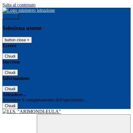
Salta al contenuto
Accedi
Seleziona utente
button close
×
Errore
Chiudi
Successo
Chiudi
Informazione
Chiudi
Attendere...
Attendere il completamento dell'operazione...
Chiudi