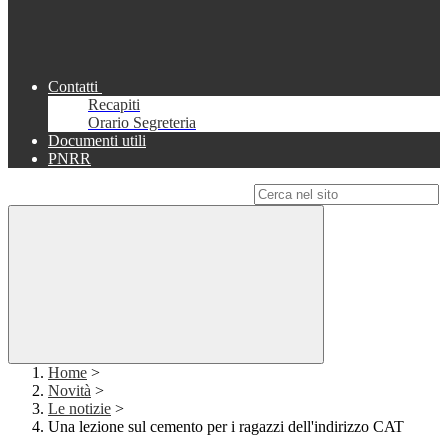
Contatti
Recapiti
Orario Segreteria
Documenti utili
PNRR
Campo di ricerca per le pagine del sito
Home
>
Novità
>
Le notizie
>
Una lezione sul cemento per i ragazzi dell'indirizzo CAT