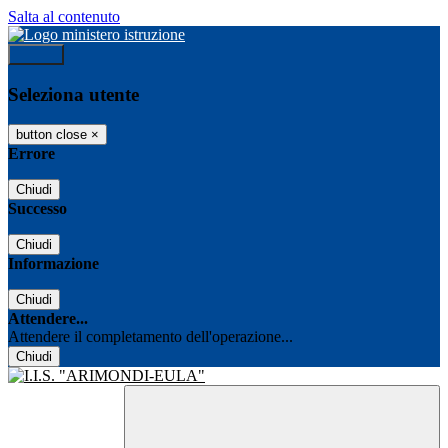
Salta al contenuto
Accedi
Seleziona utente
button close
×
Errore
Chiudi
Successo
Chiudi
Informazione
Chiudi
Attendere...
Attendere il completamento dell'operazione...
Chiudi