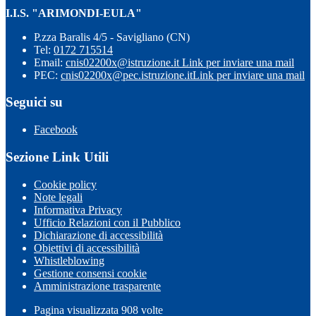
I.I.S. "ARIMONDI-EULA"
P.zza Baralis 4/5 - Savigliano (CN)
Tel:
0172 715514
Email:
cnis02200x@istruzione.it
Link per inviare una mail
PEC:
cnis02200x@pec.istruzione.it
Link per inviare una mail
Seguici su
Facebook
Sezione Link Utili
Cookie policy
Note legali
Informativa Privacy
Ufficio Relazioni con il Pubblico
Dichiarazione di accessibilità
Obiettivi di accessibilità
Whistleblowing
Gestione consensi cookie
Amministrazione trasparente
Pagina visualizzata
908
volte