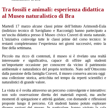
Tra fossili e animali: esperienza didattica
al Museo naturalistico di Bra
Martedì 17 marzo alcune classi prime dell’Istituto Arimondi-Eula
(indirizzo tecnico di Savigliano e Racconigi) hanno partecipato a
un’uscita didattica presso il Museo civico Craveri di storia naturale.
L’iniziativa coinvolge tutte le classi prime del corso tecnico: le
restanti completeranno l’esperienza nei giorni successivi, entro la
fine della settimana.
Piccolo ma ricco di contenuti, il museo si è rivelato una realtà
interessante e significativa, capace di offrire agli studenti
un’importante occasione per conoscere da vicino il patrimonio
ambientale e naturalistico del proprio territorio. Nato nell’Ottocento
dalla passione della famiglia Craveri, il museo conserva ancora oggi
una collezione storica, arricchita nel tempo da reperti scientifici e
naturalistici di grande valore.
La visita si è svolta attraverso un percorso coinvolgente e interattivo:
non solo osservazione diretta dei materiali esposti, ma anche
momenti di spiegazione e attività guidate, con domande e riflessioni
proposte lungo il percorso. Gli studenti hanno potuto esplorare
diverse sezioni del museo. In particolare, hanno visitato la sala