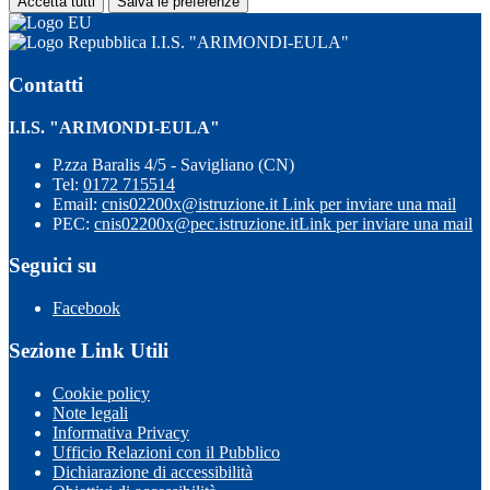
Accetta tutti
Salva le preferenze
I.I.S. "ARIMONDI-EULA"
Contatti
I.I.S. "ARIMONDI-EULA"
P.zza Baralis 4/5 - Savigliano (CN)
Tel:
0172 715514
Email:
cnis02200x@istruzione.it
Link per inviare una mail
PEC:
cnis02200x@pec.istruzione.it
Link per inviare una mail
Seguici su
Facebook
Sezione Link Utili
Cookie policy
Note legali
Informativa Privacy
Ufficio Relazioni con il Pubblico
Dichiarazione di accessibilità