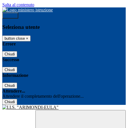
Salta al contenuto
Accedi
Seleziona utente
button close
×
Errore
Chiudi
Successo
Chiudi
Informazione
Chiudi
Attendere...
Attendere il completamento dell'operazione...
Chiudi