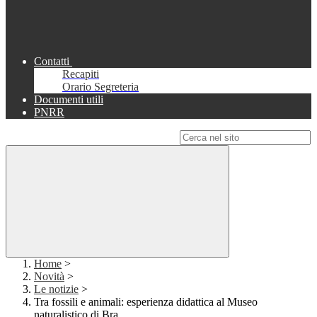
Contatti
Recapiti
Orario Segreteria
Documenti utili
PNRR
Campo di ricerca per le pagine del sito
Home
>
Novità
>
Le notizie
>
Tra fossili e animali: esperienza didattica al Museo
naturalistico di Bra