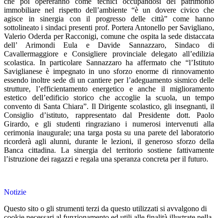
che poi opereranno come tecnici occupandosi del patrimonio
immobiliare nel rispetto dell’ambiente “è un dovere civico che
agisce in sinergia con il progresso delle città” come hanno
sottolineato i sindaci presenti prof. Portera Antonello per Savigliano,
Valerio Oderda per Racconigi, comune che ospita la sede distaccata
dell’ Arimondi Eula e Davide Sannazzaro, Sindaco di
Cavallermaggiore e Consigliere provinciale delegato all’edilizia
scolastica. In particolare Sannazzaro ha affermato che “l’Istituto
Saviglianese è impegnato in uno sforzo enorme di rinnovamento
essendo inoltre sede di un cantiere per l’adeguamento sismico delle
strutture, l’efficientamento energetico e anche il miglioramento
estetico dell’edificio storico che accoglie la scuola, un tempo
convento di Santa Chiara”. Il Dirigente scolastico, gli insegnanti, il
Consiglio d’istituto, rappresentato dal Presidente dott. Paolo
Girardo, e gli studenti ringraziano i numerosi intervenuti alla
cerimonia inaugurale; una targa posta su una parete del laboratorio
ricorderà agli alunni, durante le lezioni, il generoso sforzo della
Banca cittadina. La sinergia del territorio sostiene fattivamente
l’istruzione dei ragazzi e regala una speranza concreta per il futuro.
Notizie
Questo sito o gli strumenti terzi da questo utilizzati si avvalgono di
cookie necessari al funzionamento ed utili alle finalità illustrate nella