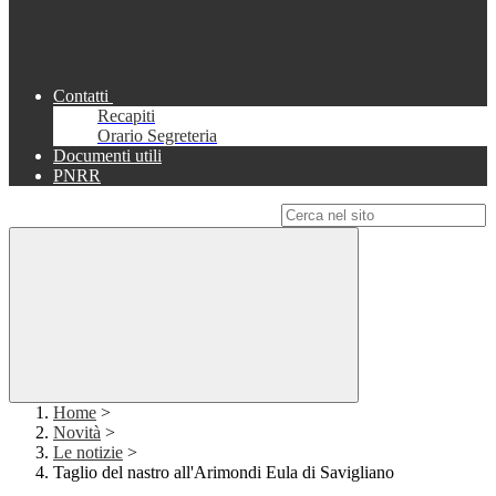
Contatti
Recapiti
Orario Segreteria
Documenti utili
PNRR
Campo di ricerca per le pagine del sito
Home
>
Novità
>
Le notizie
>
Taglio del nastro all'Arimondi Eula di Savigliano