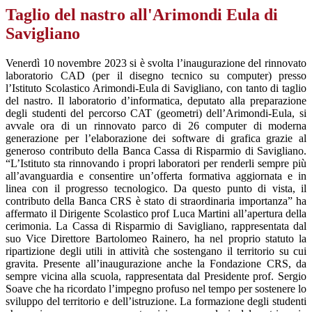
Taglio del nastro all'Arimondi Eula di
Savigliano
Venerdì 10 novembre 2023 si è svolta l’inaugurazione del rinnovato
laboratorio CAD (per il disegno tecnico su computer) presso
l’Istituto Scolastico Arimondi-Eula di Savigliano, con tanto di taglio
del nastro. Il laboratorio d’informatica, deputato alla preparazione
degli studenti del percorso CAT (geometri) dell’Arimondi-Eula, si
avvale ora di un rinnovato parco di 26 computer di moderna
generazione per l’elaborazione dei software di grafica grazie al
generoso contributo della Banca Cassa di Risparmio di Savigliano.
“L’Istituto sta rinnovando i propri laboratori per renderli sempre più
all’avanguardia e consentire un’offerta formativa aggiornata e in
linea con il progresso tecnologico. Da questo punto di vista, il
contributo della Banca CRS è stato di straordinaria importanza” ha
affermato il Dirigente Scolastico prof Luca Martini all’apertura della
cerimonia. La Cassa di Risparmio di Savigliano, rappresentata dal
suo Vice Direttore Bartolomeo Rainero, ha nel proprio statuto la
ripartizione degli utili in attività che sostengano il territorio su cui
gravita. Presente all’inaugurazione anche la Fondazione CRS, da
sempre vicina alla scuola, rappresentata dal Presidente prof. Sergio
Soave che ha ricordato l’impegno profuso nel tempo per sostenere lo
sviluppo del territorio e dell’istruzione. La formazione degli studenti