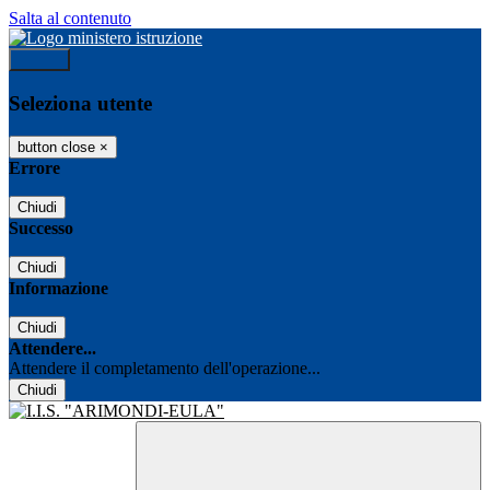
Salta al contenuto
Accedi
Seleziona utente
button close
×
Errore
Chiudi
Successo
Chiudi
Informazione
Chiudi
Attendere...
Attendere il completamento dell'operazione...
Chiudi