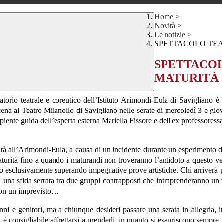
Home
>
Novità
>
Le notizie
>
SPETTACOLO TEA
SPETTACOL
MATURITÀ 
atorio teatrale e coreutico dell’Istituto Arimondi-Eula di Savigliano è 
ena al Teatro Milanollo di Savigliano nelle serate di mercoledì 3 e giov
 sapiente guida dell’esperta esterna Mariella Fissore e dell'ex professores
tà all’Arimondi-Eula, a causa di un incidente durante un esperimento di 
maturità fino a quando i maturandi non troveranno l’antidoto a questo ve
anno esclusivamente superando impegnative prove artistiche. Chi arriverà
una sfida serrata tra due gruppi contrapposti che intraprenderanno un v
 con un imprevisto…
lunni e genitori, ma a chiunque desideri passare una serata in allegria
via è consigliabile affrettarsi a prenderli, in quanto si esauriscono sempr