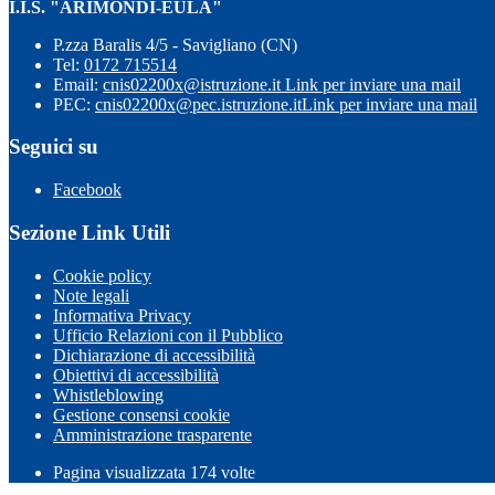
I.I.S. "ARIMONDI-EULA"
P.zza Baralis 4/5 - Savigliano (CN)
Tel:
0172 715514
Email:
cnis02200x@istruzione.it
Link per inviare una mail
PEC:
cnis02200x@pec.istruzione.it
Link per inviare una mail
Seguici su
Facebook
Sezione Link Utili
Cookie policy
Note legali
Informativa Privacy
Ufficio Relazioni con il Pubblico
Dichiarazione di accessibilità
Obiettivi di accessibilità
Whistleblowing
Gestione consensi cookie
Amministrazione trasparente
Pagina visualizzata
174
volte