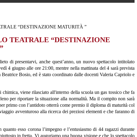
TRALE “DESTINAZIONE MATURITÀ ”
O TEATRALE “DESTINAZIONE
”
lieto di presentarvi, anche quest’anno, un nuovo spettacolo intitolato
edì 4 giugno alle ore 21:00, mentre nella mattinata del 4 sarà prevista
sa Beatrice Bosio, ed è stato coordinato dalle docenti Valeria Capriolo e
chimica, viene rilasciato all'interno della scuola un gas tossico che fa
leno per riportare la situazione alla normalità. Ma il compito non sarà
 per primo con l’antidoto otterrà come premio il diploma di maturità col
iaggio avventuroso alla ricerca dei preziosi elementi e che faranno di
, in quanto esso corona l’impegno e l’entusiasmo di 44 ragazzi durante
e piuttosto in fretta. Vi auguriamo una buona visione e che lo spettacolo