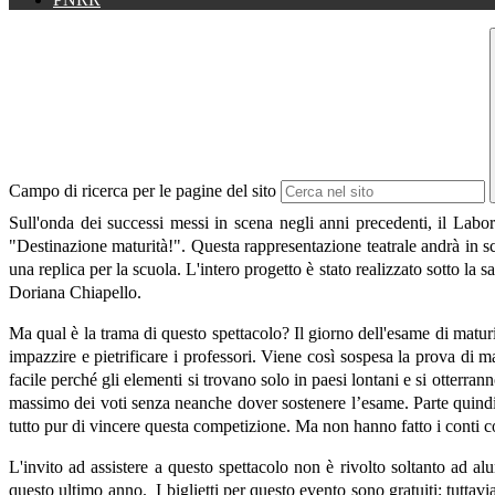
Campo di ricerca per le pagine del sito
Sull'onda dei successi messi in scena negli anni precedenti, il Labor
"Destinazione maturità!". Questa rappresentazione teatrale andrà in sc
una replica per la scuola. L'intero progetto è stato realizzato sotto la
Doriana Chiapello.
Ma qual è la trama di questo spettacolo? Il giorno dell'esame di maturi
impazzire e pietrificare i professori. Viene così sospesa la prova di 
facile perché gli elementi si trovano solo in paesi lontani e si otterr
massimo dei voti senza neanche dover sostenere l’esame. Parte quindi 
tutto pur di vincere questa competizione. Ma non hanno fatto i conti
L'invito ad assistere a questo spettacolo non è rivolto soltanto ad a
questo ultimo anno.
I biglietti per questo evento sono gratuiti; tutta