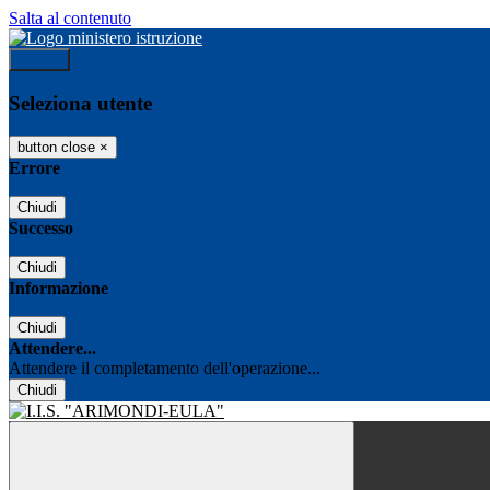
Salta al contenuto
Accedi
Seleziona utente
button close
×
Errore
Chiudi
Successo
Chiudi
Informazione
Chiudi
Attendere...
Attendere il completamento dell'operazione...
Chiudi