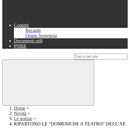
Contatti
Recapiti
Orario Segreteria
Documenti utili
PNRR
Campo di ricerca per le pagine del sito
Home
>
Novità
>
Le notizie
>
RIPARTONO LE “DOMENICHE A TEATRO” DELL’AE