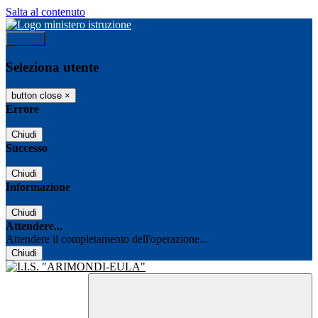
Salta al contenuto
Accedi
Seleziona utente
button close
×
Errore
Chiudi
Successo
Chiudi
Informazione
Chiudi
Attendere...
Attendere il completamento dell'operazione...
Chiudi