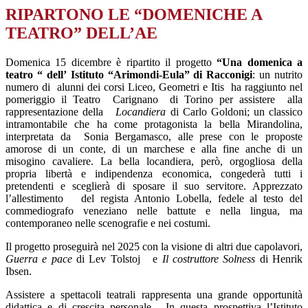
RIPARTONO LE “DOMENICHE A
TEATRO” DELL’AE
Domenica 15 dicembre è ripartito il progetto
“Una domenica a
teatro “
dell’
Istituto “Arimondi-Eula”
di Racconigi
: un nutrito
numero di
alunni dei corsi Liceo, Geometri e Itis
ha raggiunto nel
pomeriggio il Teatro
Carignano
di Torino per assistere
alla
rappresentazione della
Locandiera
di Carlo Goldoni; un classico
intramontabile che ha come protagonista la bella Mirandolina,
interpretata da
Sonia Bergamasco, alle prese con le proposte
amorose di un conte, di un marchese e alla fine anche di un
misogino cavaliere. La bella locandiera, però, orgogliosa della
propria libertà e indipendenza economica, congederà tutti i
pretendenti e sceglierà di sposare il suo servitore. Apprezzato
l’allestimento
del regista Antonio Lobella, fedele al testo del
commediografo veneziano nelle battute e nella lingua, ma
contemporaneo nelle scenografie e nei costumi.
Il progetto proseguirà nel 2025 con la visione di altri due capolavori,
Guerra e pace
di Lev Tolstoj
e
Il costruttore Solness
di Henrik
Ibsen.
Assistere a spettacoli teatrali rappresenta una grande opportunità
didattica e di crescita personale.
In questa prospettiva l’Istituto