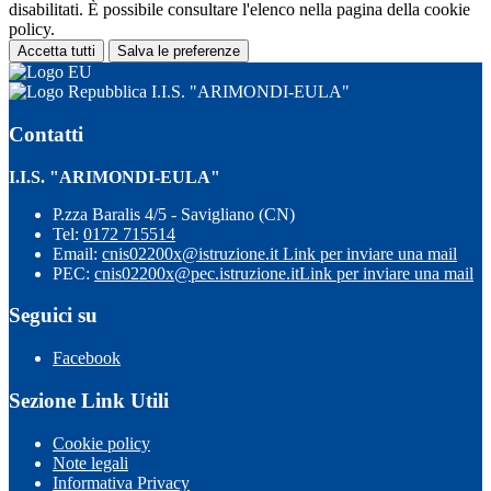
disabilitati. È possibile consultare l'elenco nella pagina della cookie
policy.
Accetta tutti
Salva le preferenze
I.I.S. "ARIMONDI-EULA"
Contatti
I.I.S. "ARIMONDI-EULA"
P.zza Baralis 4/5 - Savigliano (CN)
Tel:
0172 715514
Email:
cnis02200x@istruzione.it
Link per inviare una mail
PEC:
cnis02200x@pec.istruzione.it
Link per inviare una mail
Seguici su
Facebook
Sezione Link Utili
Cookie policy
Note legali
Informativa Privacy