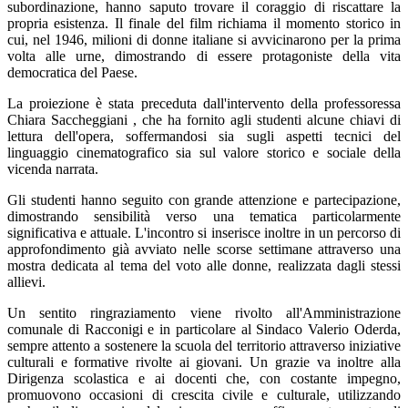
subordinazione, hanno saputo trovare il coraggio di riscattare la
propria esistenza. Il finale del film richiama il momento storico in
cui, nel 1946, milioni di donne italiane si avvicinarono per la prima
volta alle urne, dimostrando di essere protagoniste della vita
democratica del Paese.
La proiezione è stata preceduta dall'intervento della professoressa
Chiara Saccheggiani , che ha fornito agli studenti alcune chiavi di
lettura dell'opera, soffermandosi sia sugli aspetti tecnici del
linguaggio cinematografico sia sul valore storico e sociale della
vicenda narrata.
Gli studenti hanno seguito con grande attenzione e partecipazione,
dimostrando sensibilità verso una tematica particolarmente
significativa e attuale. L'incontro si inserisce inoltre in un percorso di
approfondimento già avviato nelle scorse settimane attraverso una
mostra dedicata al tema del voto alle donne, realizzata dagli stessi
allievi.
Un sentito ringraziamento viene rivolto all'Amministrazione
comunale di Racconigi e in particolare al Sindaco Valerio Oderda,
sempre attento a sostenere la scuola del territorio attraverso iniziative
culturali e formative rivolte ai giovani. Un grazie va inoltre alla
Dirigenza scolastica e ai docenti che, con costante impegno,
promuovono occasioni di crescita civile e culturale, utilizzando