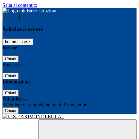
Salta al contenuto
Accedi
Seleziona utente
button close
×
Errore
Chiudi
Successo
Chiudi
Informazione
Chiudi
Attendere...
Attendere il completamento dell'operazione...
Chiudi