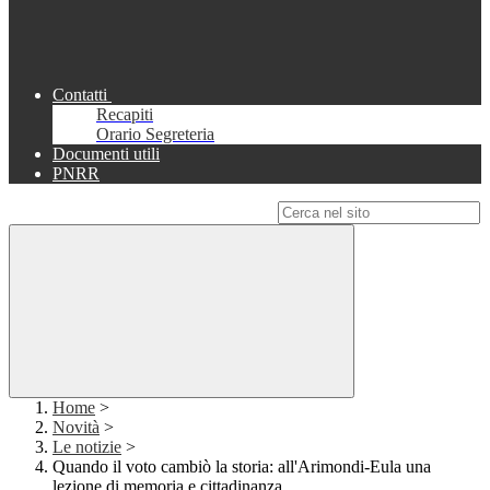
Contatti
Recapiti
Orario Segreteria
Documenti utili
PNRR
Campo di ricerca per le pagine del sito
Home
>
Novità
>
Le notizie
>
Quando il voto cambiò la storia: all'Arimondi-Eula una
lezione di memoria e cittadinanza