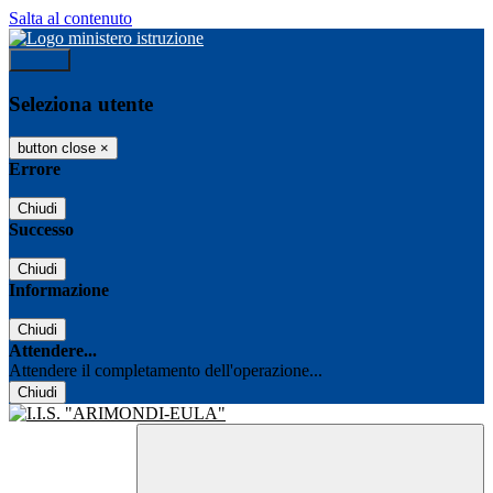
Salta al contenuto
Accedi
Seleziona utente
button close
×
Errore
Chiudi
Successo
Chiudi
Informazione
Chiudi
Attendere...
Attendere il completamento dell'operazione...
Chiudi