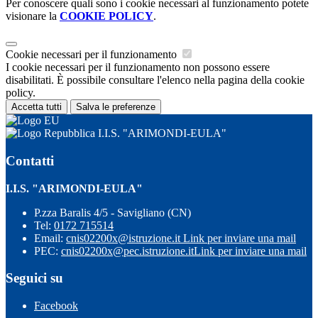
Per conoscere quali sono i cookie necessari al funzionamento potete
visionare la
COOKIE POLICY
.
Cookie necessari per il funzionamento
I cookie necessari per il funzionamento non possono essere
disabilitati. È possibile consultare l'elenco nella pagina della cookie
policy.
Accetta tutti
Salva le preferenze
I.I.S. "ARIMONDI-EULA"
Contatti
I.I.S. "ARIMONDI-EULA"
P.zza Baralis 4/5 - Savigliano (CN)
Tel:
0172 715514
Email:
cnis02200x@istruzione.it
Link per inviare una mail
PEC:
cnis02200x@pec.istruzione.it
Link per inviare una mail
Seguici su
Facebook