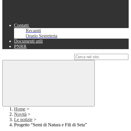
Contatti
Recapiti
Orario Segreteria
Documenti utili
PNRR
Campo di ricerca per le pagine del sito
Home
>
Novità
>
Le notizie
>
Progetto “Semi di Natura e Fili di Seta”