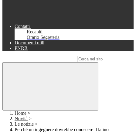
Contatti
Recapiti
Orario Segreteria
Documenti utili
PNRR
Campo di ricerca per le pagine del sito
Home
>
Novità
>
Le notizie
>
Perché un ingegnere dovrebbe conoscere il latino