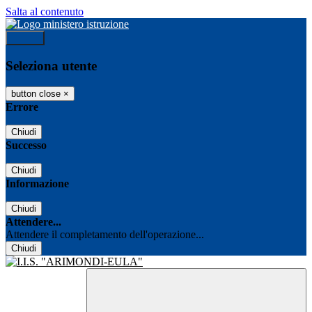
Salta al contenuto
Accedi
Seleziona utente
button close
×
Errore
Chiudi
Successo
Chiudi
Informazione
Chiudi
Attendere...
Attendere il completamento dell'operazione...
Chiudi