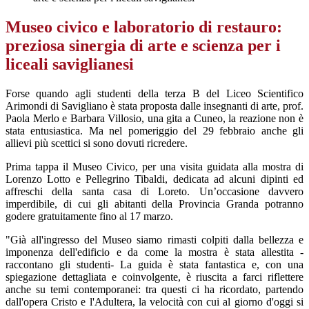
Museo civico e laboratorio di restauro:
preziosa sinergia di arte e scienza per i
liceali saviglianesi
Forse quando agli studenti della terza B del Liceo Scientifico
Arimondi di Savigliano è stata proposta dalle insegnanti di arte, prof.
Paola Merlo e Barbara Villosio, una gita a Cuneo, la reazione non è
stata entusiastica. Ma nel pomeriggio del 29 febbraio anche gli
allievi più scettici si sono dovuti ricredere.
Prima tappa il Museo Civico, per una visita guidata alla mostra di
Lorenzo Lotto e Pellegrino Tibaldi, dedicata ad alcuni dipinti ed
affreschi della santa casa di Loreto. Un’occasione davvero
imperdibile, di cui gli abitanti della Provincia Granda potranno
godere gratuitamente fino al 17 marzo.
"Già all'ingresso del Museo siamo rimasti colpiti dalla bellezza e
imponenza dell'edificio e da come la mostra è stata allestita -
raccontano gli studenti- La guida è stata fantastica e, con una
spiegazione dettagliata e coinvolgente, è riuscita a farci riflettere
anche su temi contemporanei: tra questi ci ha ricordato, partendo
dall'opera Cristo e l'Adultera, la velocità con cui al giorno d'oggi si