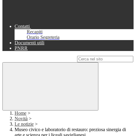
Contatti
Recapiti
Orario Segreteria
Documenti utili
PNRR
Campo di ricerca per le pagine del sito
Home
>
Novità
>
Le notizie
>
Museo civico e laboratorio di restauro: preziosa sinergia di
arte e scienza per i liceali saviglianesi