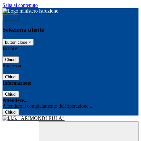
Salta al contenuto
Accedi
Seleziona utente
button close
×
Errore
Chiudi
Successo
Chiudi
Informazione
Chiudi
Attendere...
Attendere il completamento dell'operazione...
Chiudi