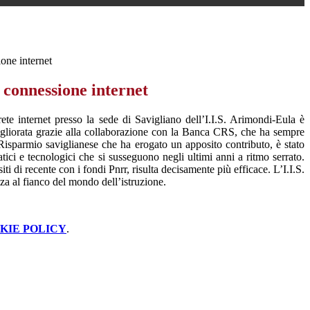
ione internet
 connessione internet
ete internet presso la sede di Savigliano dell’I.I.S. Arimondi-Eula è
gliorata grazie alla collaborazione con la Banca CRS, che ha sempre
Risparmio saviglianese che ha erogato un apposito contributo, è stato
tici e tecnologici che si susseguono negli ultimi anni a ritmo serrato.
siti di recente con i fondi Pnrr, risulta decisamente più efficace. L’I.I.S.
za al fianco del mondo dell’istruzione.
KIE POLICY
.