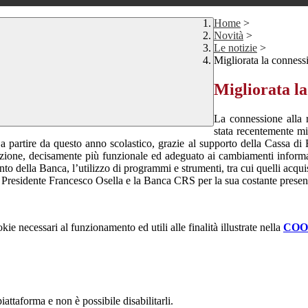
Home
>
Novità
>
Le notizie
>
Migliorata la conness
Migliorata la
La connessione alla r
stata recentemente
mi
 a partire da questo anno scolastico, grazie al supporto della Cassa di
zione, decisamente più funzionale ed adeguato ai cambiamenti
informa
ento della Banca, l’utilizzo di programmi e strumenti, tra cui
quelli acqui
il Presidente Francesco Osella e la Banca CRS per la sua costante
presen
kie necessari al funzionamento ed utili alle finalità illustrate nella
COO
attaforma e non è possibile disabilitarli.