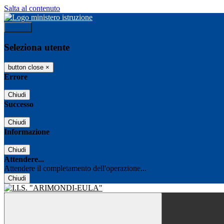
Salta al contenuto
Accedi
Seleziona utente
button close
×
Errore
Chiudi
Successo
Chiudi
Informazione
Chiudi
Attendere...
Attendere il completamento dell'operazione...
Chiudi