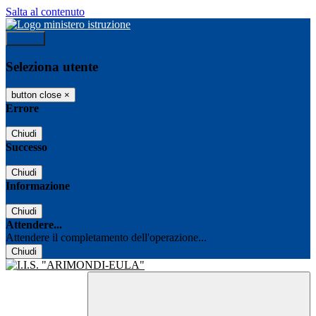
Salta al contenuto
Accedi
Seleziona utente
button close
×
Errore
Chiudi
Successo
Chiudi
Informazione
Chiudi
Attendere...
Attendere il completamento dell'operazione...
Chiudi