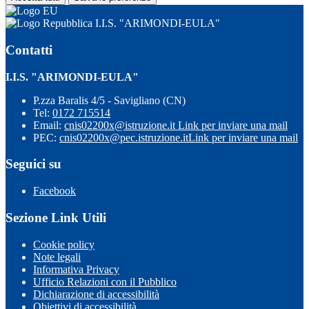
I.I.S. "ARIMONDI-EULA"
Contatti
I.I.S. "ARIMONDI-EULA"
P.zza Baralis 4/5 - Savigliano (CN)
Tel:
0172 715514
Email:
cnis02200x@istruzione.it
Link per inviare una mail
PEC:
cnis02200x@pec.istruzione.it
Link per inviare una mail
Seguici su
Facebook
Sezione Link Utili
Cookie policy
Note legali
Informativa Privacy
Ufficio Relazioni con il Pubblico
Dichiarazione di accessibilità
Obiettivi di accessibilità