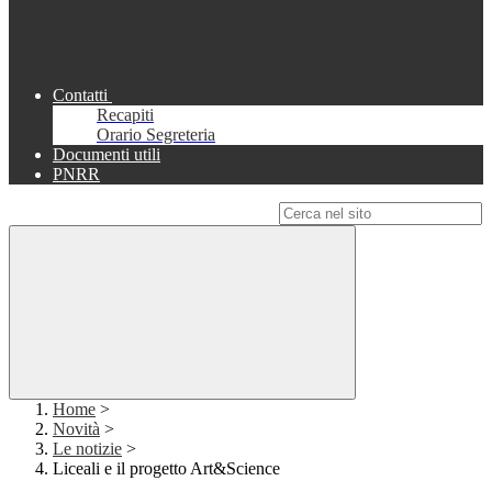
Contatti
Recapiti
Orario Segreteria
Documenti utili
PNRR
Campo di ricerca per le pagine del sito
Home
>
Novità
>
Le notizie
>
Liceali e il progetto Art&Science