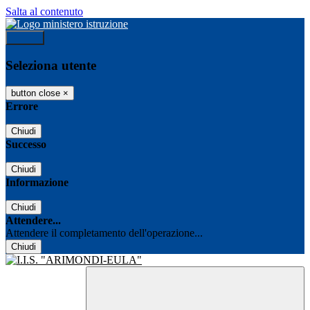
Salta al contenuto
Accedi
Seleziona utente
button close
×
Errore
Chiudi
Successo
Chiudi
Informazione
Chiudi
Attendere...
Attendere il completamento dell'operazione...
Chiudi