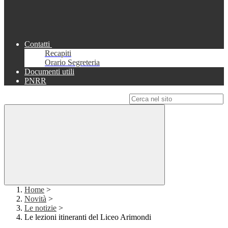
Contatti
Recapiti
Orario Segreteria
Documenti utili
PNRR
Campo di ricerca per le pagine del sito
Home
>
Novità
>
Le notizie
>
Le lezioni itineranti del Liceo Arimondi