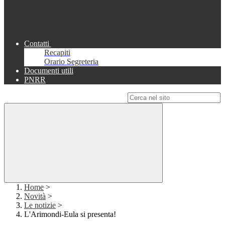
Contatti
Recapiti
Orario Segreteria
Documenti utili
PNRR
Campo di ricerca per le pagine del sito
Home
>
Novità
>
Le notizie
>
L'Arimondi-Eula si presenta!