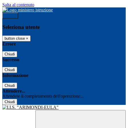
Salta al contenuto
Accedi
Seleziona utente
button close
×
Errore
Chiudi
Successo
Chiudi
Informazione
Chiudi
Attendere...
Attendere il completamento dell'operazione...
Chiudi