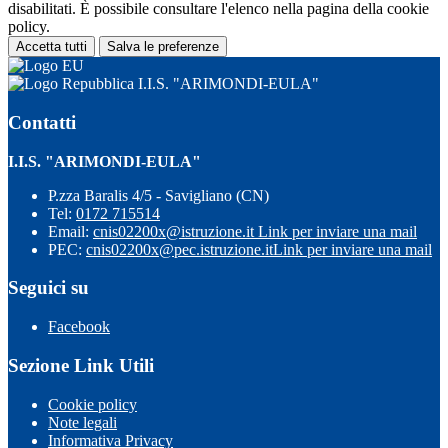
disabilitati. È possibile consultare l'elenco nella pagina della cookie
policy.
Accetta tutti
Salva le preferenze
I.I.S. "ARIMONDI-EULA"
Contatti
I.I.S. "ARIMONDI-EULA"
P.zza Baralis 4/5 - Savigliano (CN)
Tel:
0172 715514
Email:
cnis02200x@istruzione.it
Link per inviare una mail
PEC:
cnis02200x@pec.istruzione.it
Link per inviare una mail
Seguici su
Facebook
Sezione Link Utili
Cookie policy
Note legali
Informativa Privacy